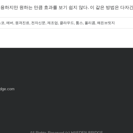
용하지만 원하는 만큼 효과를 보기 쉽지 않다. 이 같은 방법은 다자간
스코
,
에버
,
원격진료
,
전자신문
,
제조업
,
클라우드
,
툼스
,
폴리콤
,
해든브릿지
idge.com
All Rights Reserved (c) HAEDEN BRIDGE