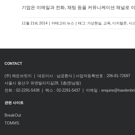
기업은 이메일과 전화, 채팅 등을 커뮤니케이션 채널로 이
11월 21st, 2014
|
카테고리
뉴스
|
태그:
가상현실
,
교육
,
디지털존
,
시
CONTACT
(주) 해든브릿지 | 대표이사 : 남궁환식 | 사업자등록번호 : 206-81-72697
서울시 용산구 유엔빌리지길28, 1층(한남동)
전화 : 02-2291-5438 | 팩스 : 02-2291-5437 | 이메일 : enquire@haedenbr
관련 사이트
BreakOut
TOMMS