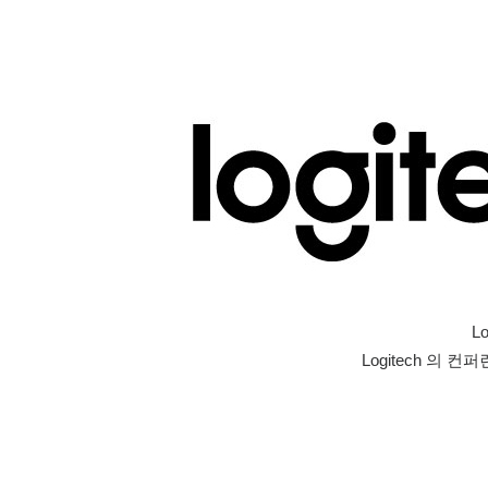
L
Logitech 의 