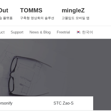
Out
TOMMS
mingleZ
숍 플랫폼
구축형 영상회의 솔루션
고몰입도 모바일 앱
uct
Support
News & Blog
Freetrial
한국어
rsonify
STC Zao-S